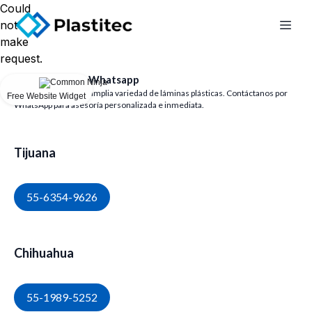
Could
not
make
request.
Escríbenos por Whatsapp
Disponemos de una amplia variedad de láminas plásticas. Contáctanos por
Free Website Widget
WhatsApp para asesoría personalizada e inmediata.
Tijuana
55-6354-9626
Chihuahua
55-1989-5252