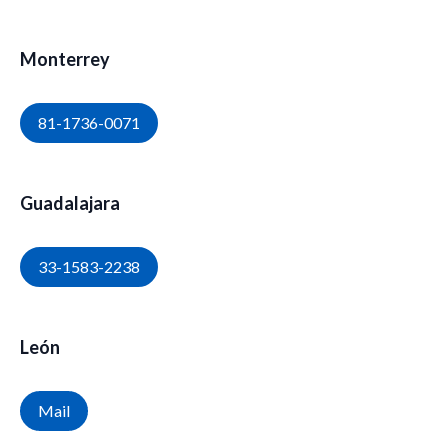
Monterrey
81-1736-0071
Guadalajara
33-1583-2238
León
Mail