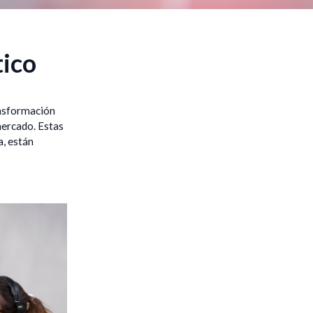
tico
ansformación
mercado. Estas
a, están