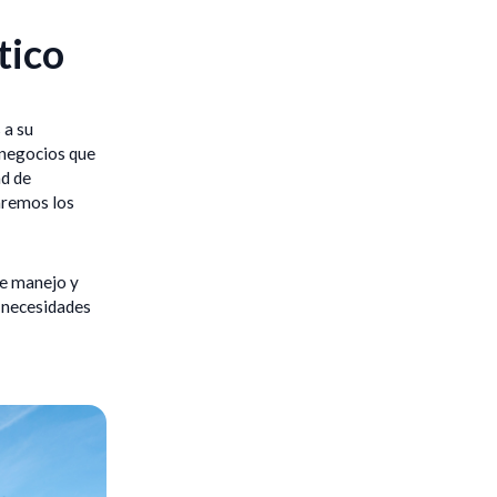
tico
 a su
a negocios que
ad de
raremos los
 de manejo y
s necesidades