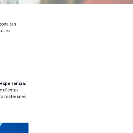
 zona tan
ctores
 experiencia
.
e clientes
ca materiales