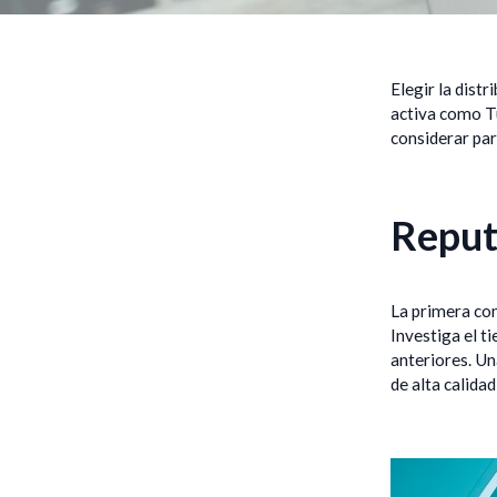
Elegir la dist
activa como Tu
considerar pa
Reput
La primera con
Investiga el t
anteriores. Un
de alta calidad