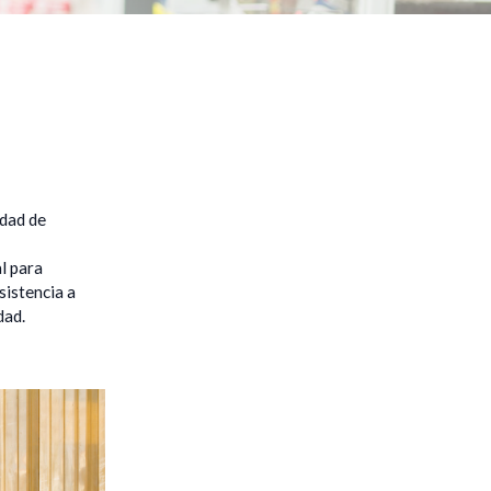
edad de
l para
sistencia a
dad.